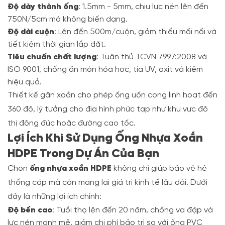
Độ dày thành ống
: 1.5mm - 5mm, chịu lực nén lên đến
750N/5cm mà không biến dạng.
Độ dài cuộn
: Lên đến 500m/cuộn, giảm thiểu mối nối và
tiết kiệm thời gian lắp đặt.
Tiêu chuẩn chất lượng
: Tuân thủ TCVN 7997:2008 và
ISO 9001, chống ăn mòn hóa học, tia UV, axit và kiềm
hiệu quả.
Thiết kế gân xoắn cho phép ống uốn cong linh hoạt đến
360 độ, lý tưởng cho địa hình phức tạp như khu vực đô
thị đông đúc hoặc đường cao tốc.
Lợi Ích Khi Sử Dụng Ống Nhựa Xoắn
HDPE Trong Dự Án Của Bạn
Chọn
ống nhựa xoắn HDPE
không chỉ giúp bảo vệ hệ
thống cáp mà còn mang lại giá trị kinh tế lâu dài. Dưới
đây là những lợi ích chính:
Độ bền cao
: Tuổi thọ lên đến 20 năm, chống va đập và
lực nén mạnh mẽ, giảm chi phí bảo trì so với ống PVC