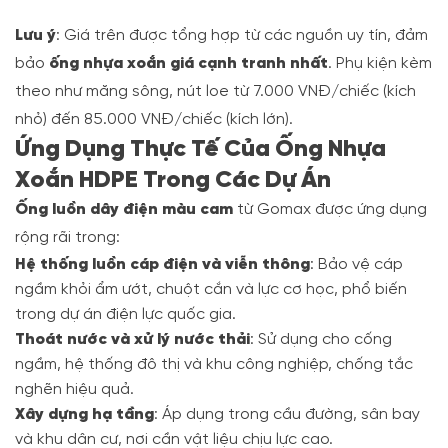
Lưu ý
: Giá trên được tổng hợp từ các nguồn uy tín, đảm
bảo
ống nhựa xoắn giá cạnh tranh nhất
. Phụ kiện kèm
theo như măng sông, nút loe từ 7.000 VNĐ/chiếc (kích
nhỏ) đến 85.000 VNĐ/chiếc (kích lớn).
Ứng Dụng Thực Tế Của Ống Nhựa
Xoắn HDPE Trong Các Dự Án
Ống luồn dây điện màu cam
từ Gomax được ứng dụng
rộng rãi trong:
Hệ thống luồn cáp điện và viễn thông
: Bảo vệ cáp
ngầm khỏi ẩm ướt, chuột cắn và lực cơ học, phổ biến
trong dự án điện lực quốc gia.
Thoát nước và xử lý nước thải
: Sử dụng cho cống
ngầm, hệ thống đô thị và khu công nghiệp, chống tắc
nghẽn hiệu quả.
Xây dựng hạ tầng
: Áp dụng trong cầu đường, sân bay
và khu dân cư, nơi cần vật liệu chịu lực cao.