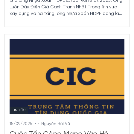
Giá Ống Nhựa Xoắn HDPE 65/50 Mới Nhất 2025: Ống
Luồn Dây Điện Giá Cạnh Tranh Nhất Trong lĩnh vực
xây dựng và hạ tầng, ống nhựa xoắn HDPE đang là
lựa ...
TIN TỨC
15/09/2025
• •
Nguyễn Hải Vũ