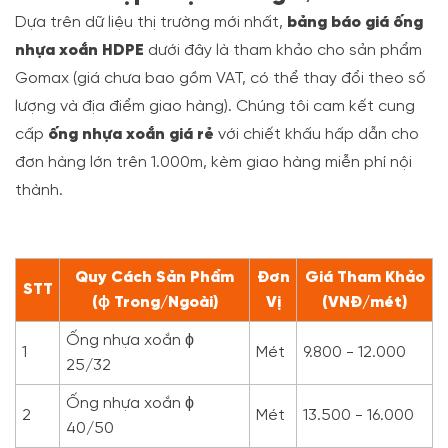
Dựa trên dữ liệu thị trường mới nhất,
bảng báo giá ống
nhựa xoắn HDPE
dưới đây là tham khảo cho sản phẩm
Gomax (giá chưa bao gồm VAT, có thể thay đổi theo số
lượng và địa điểm giao hàng). Chúng tôi cam kết cung
cấp
ống nhựa xoắn giá rẻ
với chiết khấu hấp dẫn cho
đơn hàng lớn trên 1.000m, kèm giao hàng miễn phí nội
thành.
Quy Cách Sản Phẩm
Đơn
Giá Tham Khảo
STT
(ϕ Trong/Ngoài)
Vị
(VNĐ/mét)
Ống nhựa xoắn ϕ
1
Mét
9.800 - 12.000
25/32
Ống nhựa xoắn ϕ
2
Mét
13.500 - 16.000
40/50