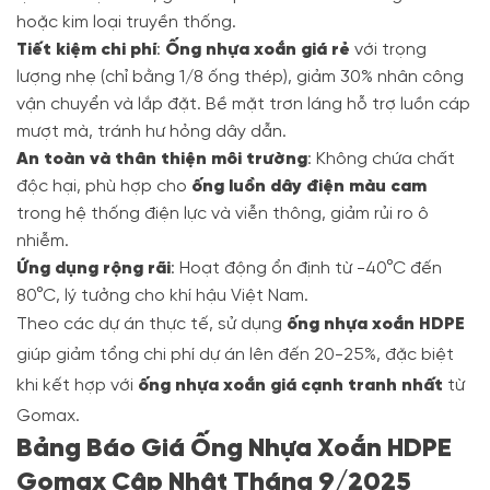
hoặc kim loại truyền thống.
Tiết kiệm chi phí
:
Ống nhựa xoắn giá rẻ
với trọng
lượng nhẹ (chỉ bằng 1/8 ống thép), giảm 30% nhân công
vận chuyển và lắp đặt. Bề mặt trơn láng hỗ trợ luồn cáp
mượt mà, tránh hư hỏng dây dẫn.
An toàn và thân thiện môi trường
: Không chứa chất
độc hại, phù hợp cho
ống luồn dây điện màu cam
trong hệ thống điện lực và viễn thông, giảm rủi ro ô
nhiễm.
Ứng dụng rộng rãi
: Hoạt động ổn định từ -40°C đến
80°C, lý tưởng cho khí hậu Việt Nam.
Theo các dự án thực tế, sử dụng
ống nhựa xoắn HDPE
giúp giảm tổng chi phí dự án lên đến 20-25%, đặc biệt
khi kết hợp với
ống nhựa xoắn giá cạnh tranh nhất
từ
Gomax.
Bảng Báo Giá Ống Nhựa Xoắn HDPE
Gomax Cập Nhật Tháng 9/2025