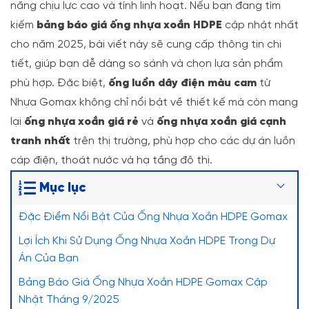
năng chịu lực cao và tính linh hoạt. Nếu bạn đang tìm
kiếm
bảng báo giá ống nhựa xoắn HDPE
cập nhật nhất
cho năm 2025, bài viết này sẽ cung cấp thông tin chi
tiết, giúp bạn dễ dàng so sánh và chọn lựa sản phẩm
phù hợp. Đặc biệt,
ống luồn dây điện màu cam
từ
Nhựa Gomax không chỉ nổi bật về thiết kế mà còn mang
lại
ống nhựa xoắn giá rẻ
và
ống nhựa xoắn giá cạnh
tranh nhất
trên thị trường, phù hợp cho các dự án luồn
cáp điện, thoát nước và hạ tầng đô thị.
Mục lục
Đặc Điểm Nổi Bật Của Ống Nhựa Xoắn HDPE Gomax
Lợi Ích Khi Sử Dụng Ống Nhựa Xoắn HDPE Trong Dự
Án Của Bạn
Bảng Báo Giá Ống Nhựa Xoắn HDPE Gomax Cập
Nhật Tháng 9/2025