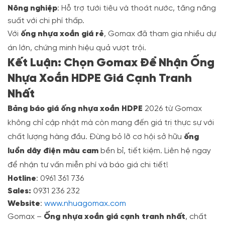
Nông nghiệp
: Hỗ trợ tưới tiêu và thoát nước, tăng năng
suất với chi phí thấp.
Với
ống nhựa xoắn giá rẻ
, Gomax đã tham gia nhiều dự
án lớn, chứng minh hiệu quả vượt trội.
Kết Luận: Chọn Gomax Để Nhận Ống
Nhựa Xoắn HDPE Giá Cạnh Tranh
Nhất
Bảng báo giá ống nhựa xoắn HDPE
2026 từ Gomax
không chỉ cập nhật mà còn mang đến giá trị thực sự với
chất lượng hàng đầu. Đừng bỏ lỡ cơ hội sở hữu
ống
luồn dây điện màu cam
bền bỉ, tiết kiệm. Liên hệ ngay
để nhận tư vấn miễn phí và báo giá chi tiết!
Hotline
: 0961 361 736
Sales:
0931 236 232
Website
:
www.nhuagomax.com
Gomax –
Ống nhựa xoắn giá cạnh tranh nhất
, chất