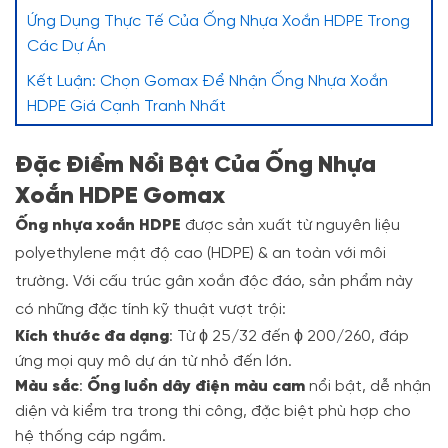
Ứng Dụng Thực Tế Của Ống Nhựa Xoắn HDPE Trong
Các Dự Án
Kết Luận: Chọn Gomax Để Nhận Ống Nhựa Xoắn
HDPE Giá Cạnh Tranh Nhất
Đặc Điểm Nổi Bật Của Ống Nhựa
Xoắn HDPE Gomax
Ống nhựa xoắn HDPE
được sản xuất từ nguyên liệu
polyethylene mật độ cao (HDPE) & an toàn với môi
trường. Với cấu trúc gân xoắn độc đáo, sản phẩm này
có những đặc tính kỹ thuật vượt trội:
Kích thước đa dạng
: Từ ϕ 25/32 đến ϕ 200/260, đáp
ứng mọi quy mô dự án từ nhỏ đến lớn.
Màu sắc
:
Ống luồn dây điện màu cam
nổi bật, dễ nhận
diện và kiểm tra trong thi công, đặc biệt phù hợp cho
hệ thống cáp ngầm.