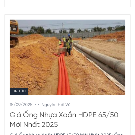
TIN TỨC
15/09/2025
• •
Nguyễn Hải Vũ
Giá Ống Nhựa Xoắn HDPE 65/50
Mới Nhất 2025