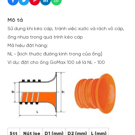
Mô tả
Sử dụng khi kéo cáp, tránh việc xước và rách vỏ cáp,
ống nhựa trong quá trình kéo cáp
Mã hiệu đặt hàng:
NL - [kích thước đường kính trong của ống]
Ví dụ: đặt cho ống GoMax 100 sẽ là NL - 100
Stt
Nút loe
D1 (mm)
D2 (mm)
L (mm)