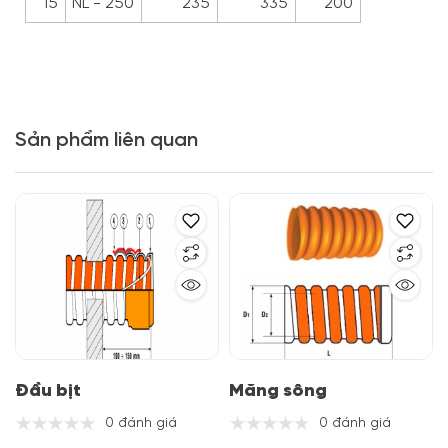
15
NL - 250
235
335
200
Sản phẩm liên quan
Đầu bịt
Măng sông
0 đánh giá
0 đánh giá