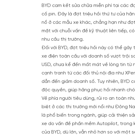
BYD cam kết sửa chữa miễn phí tại các đạ
cố pin. Đây là đợt triệu hồi thứ tư của h
nổ ở các mẫu xe khác, chẳng hạn như đợt
mặt với chuỗi vấn đề kỹ thuật liên tiếp,
nhu cầu thị trường.
Đối với BYD, đợt triệu hồi này có thể gây
xe điện toàn cầu với doanh số vượt trội s
USD, chưa kể đến mất mát về lòng tin từ n
cạnh tranh từ các đối thủ nội địa như XP
dẫn đến giảm doanh số. Tuy nhiên, BYD có
độc quyền, giúp hãng phục hồi nhanh chó
Về phía người tiêu dùng, rủi ro an toàn nh
biệt ở các thị trường mới nổi như Đông Na
là phổ biến trong ngành, giúp cải thiện sả
xe do vấn đề phần mềm Autopilot, trong kh
của BYD, dù lớn, vẫn nhỏ hơn so với một