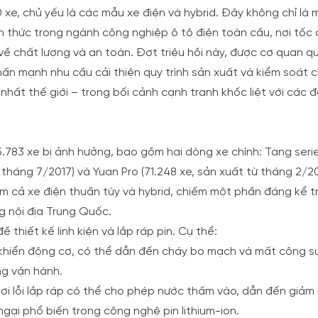
xe, chủ yếu là các mẫu xe điện và hybrid. Đây không chỉ là 
 thức trong ngành công nghiệp ô tô điện toàn cầu, nơi tốc
o về chất lượng và an toàn. Đợt triệu hồi này, được cơ quan qu
hấn mạnh nhu cầu cải thiện quy trình sản xuất và kiểm soát 
nhất thế giới – trong bối cảnh cạnh tranh khốc liệt với các đ
.783 xe bị ảnh hưởng, bao gồm hai dòng xe chính: Tang seri
tháng 7/2017) và Yuan Pro (71.248 xe, sản xuất từ tháng 2/2
 cả xe điện thuần túy và hybrid, chiếm một phần đáng kể t
g nội địa Trung Quốc.
thiết kế linh kiện và lắp ráp pin. Cụ thể:
 khiển động cơ, có thể dẫn đến cháy bo mạch và mất công suấ
ng vận hành.
 nơi lỗi lắp ráp có thể cho phép nước thấm vào, dẫn đến giảm
ngại phổ biến trong công nghệ pin lithium-ion.