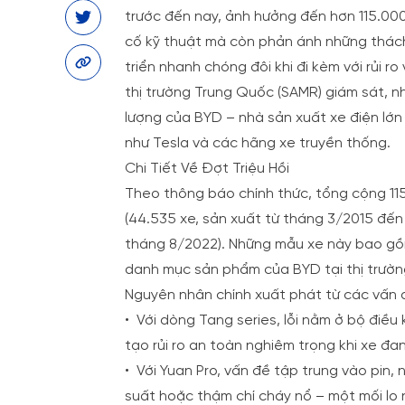
trước đến nay, ảnh hưởng đến hơn 115.000 
cố kỹ thuật mà còn phản ánh những thách
triển nhanh chóng đôi khi đi kèm với rủi r
thị trường Trung Quốc (SAMR) giám sát, n
lượng của BYD – nhà sản xuất xe điện lớn 
như Tesla và các hãng xe truyền thống.
Chi Tiết Về Đợt Triệu Hồi
Theo thông báo chính thức, tổng cộng 115
(44.535 xe, sản xuất từ tháng 3/2015 đến 
tháng 8/2022). Những mẫu xe này bao gồm
danh mục sản phẩm của BYD tại thị trườn
Nguyên nhân chính xuất phát từ các vấn đề 
•
Với dòng Tang series, lỗi nằm ở bộ điều
tạo rủi ro an toàn nghiêm trọng khi xe đa
•
Với Yuan Pro, vấn đề tập trung vào pin,
suất hoặc thậm chí cháy nổ – một mối lo 