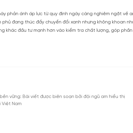
này phản ánh áp lực từ quy định ngày càng nghiêm ngặt về 
ính phủ đang thúc đẩy chuyển đổi xanh nhưng không khoan n
hãng khác đầu tư mạnh hơn vào kiểm tra chất lượng, góp phầ
ền vững: Bài viết được biên soạn bởi đội ngũ am hiểu thị
i Việt Nam