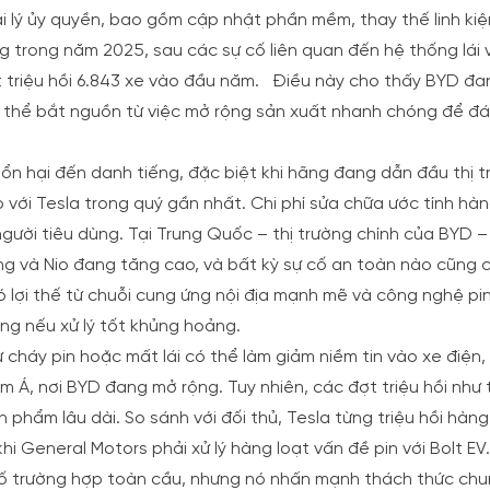
i lý ủy quyền, bao gồm cập nhật phần mềm, thay thế linh kiệ
ãng trong năm 2025, sau các sự cố liên quan đến hệ thống lái
 triệu hồi 6.843 xe vào đầu năm.
Điều này cho thấy BYD đa
 có thể bắt nguồn từ việc mở rộng sản xuất nhanh chóng để đ
 tổn hại đến danh tiếng, đặc biệt khi hãng đang dẫn đầu thị 
o với Tesla trong quý gần nhất. Chi phí sửa chữa ước tính hàn
gười tiêu dùng. Tại Trung Quốc – thị trường chính của BYD –
eng và Nio đang tăng cao, và bất kỳ sự cố an toàn nào cũng 
 lợi thế từ chuỗi cung ứng nội địa mạnh mẽ và công nghệ pi
ng nếu xử lý tốt khủng hoảng.
ư cháy pin hoặc mất lái có thể làm giảm niềm tin vào xe điện,
m Á, nơi BYD đang mở rộng. Tuy nhiên, các đợt triệu hồi như
n phẩm lâu dài. So sánh với đối thủ, Tesla từng triệu hồi hàng
i General Motors phải xử lý hàng loạt vấn đề pin với Bolt EV
 số trường hợp toàn cầu, nhưng nó nhấn mạnh thách thức chu