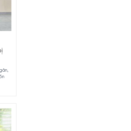
ị
Ngân,
uồn