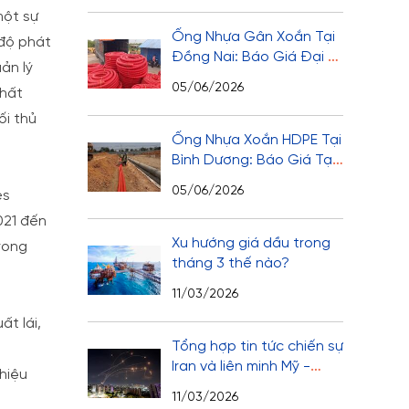
một sự
Ống Nhựa Gân Xoắn Tại
 độ phát
Đồng Nai: Báo Giá Đại Lý
ản lý
& Dự Án Mới Nhất 2026
05/06/2026
chất
ối thủ
Ống Nhựa Xoắn HDPE Tại
Bình Dương: Báo Giá Tại
Xưởng Mới Nhất 2026
05/06/2026
es
021 đến
Xu hướng giá dầu trong
rong
tháng 3 thế nào?
11/03/2026
t lái,
Tổng hợp tin tức chiến sự
Iran và liên minh Mỹ -
 hiệu
Israel ngày thứ 11
11/03/2026