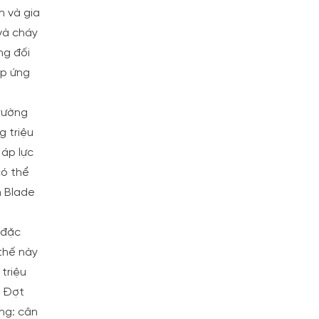
n và gia
 và cháy
ng đối
áp ứng
trường
g triệu
 áp lực
có thể
n Blade
 đặc
 thế này
 triệu
. Đợt
ng: cân