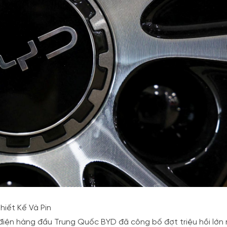
hiết Kế Và Pin
điện hàng đầu Trung Quốc BYD đã công bố đợt triệu hồi lớn 