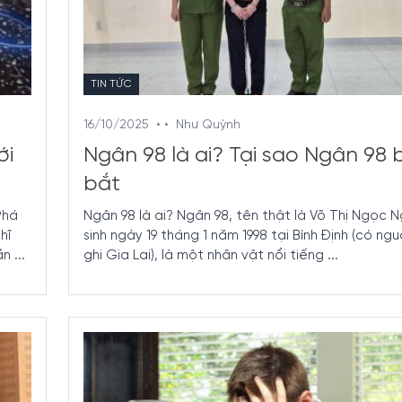
TIN TỨC
16/10/2025
• •
Như Quỳnh
ới
Ngân 98 là ai? Tại sao Ngân 98 b
bắt
Phá
Ngân 98 là ai? Ngân 98, tên thật là Võ Thị Ngọc 
hĩ
sinh ngày 19 tháng 1 năm 1998 tại Bình Định (có ng
 ...
ghi Gia Lai), là một nhân vật nổi tiếng ...