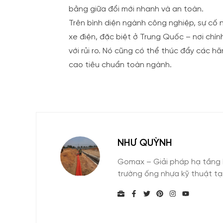
bằng giữa đổi mới nhanh và an toàn.
Trên bình diện ngành công nghiệp, sự cố 
xe điện, đặc biệt ở Trung Quốc – nơi ch
với rủi ro. Nó cũng có thể thúc đẩy các 
cao tiêu chuẩn toàn ngành.
NHƯ QUỲNH
Gomax – Giải pháp hạ tầng b
trường ống nhựa kỹ thuật tạ