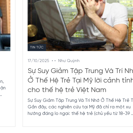
TIN TỨC
17/10/2025
• •
Như Quỳnh
Sự Suy Giảm Tập Trung Và Trí N
Ở Thế Hệ Trẻ Tại Mỹ lời cảnh tỉn
n,
uận
cho thế hệ trẻ Việt Nam
.
Sự Suy Giảm Tập Trung Và Trí Nhớ Ở Thế Hệ Trẻ T
Gần đây, các nghiên cứu tại Mỹ đã chỉ ra một xu
hướng đáng lo ngại: thế hệ trẻ (chủ yếu từ 18-39 ..