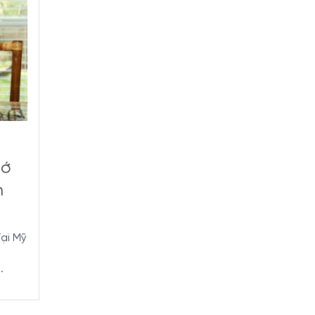
hớ
h
ại Mỹ
.